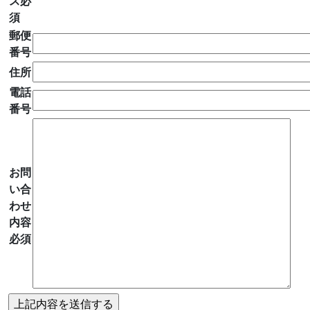
ス
必
須
郵便
番号
住所
電話
番号
お問
い合
わせ
内容
必須