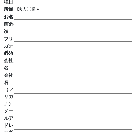
項目
所属
法人
個人
お名
前
必
須
フリ
ガナ
必須
会社
名
会社
名
（フ
リガ
ナ）
メー
ルア
ドレ