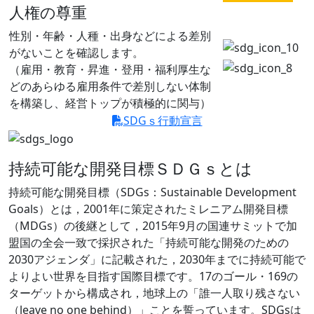
人権の尊重
性別・年齢・人種・出身などによる差別
がないことを確認します。
（雇用・教育・昇進・登用・福利厚生な
どのあらゆる雇用条件で差別しない体制
を構築し、経営トップが積極的に関与）
SDGｓ行動宣言
持続可能な開発目標ＳＤＧｓとは
持続可能な開発目標（SDGs：Sustainable Development
Goals）とは，2001年に策定されたミレニアム開発目標
（MDGs）の後継として，2015年9月の国連サミットで加
盟国の全会一致で採択された「持続可能な開発のための
2030アジェンダ」に記載された，2030年までに持続可能で
よりよい世界を目指す国際目標です。17のゴール・169の
ターゲットから構成され，地球上の「誰一人取り残さない
（leave no one behind）」ことを誓っています。SDGsは