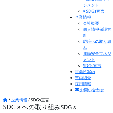
ジメント
SDGs宣言
企業情報
会社概要
個人情報保護方
針
環境への取り組
み
運輸安全マネジ
メント
SDGs宣言
事業所案内
車両紹介
採用情報
お問い合わせ
/
企業情報
/
SDGs宣言
SDGｓへの取り組み
SDGｓ